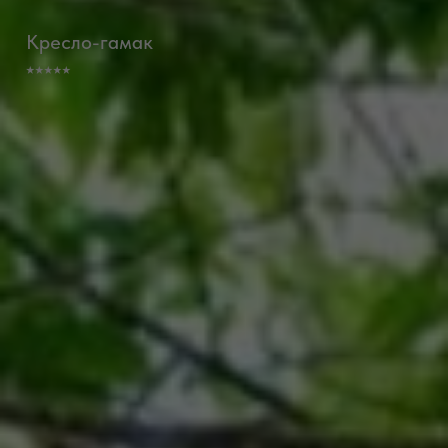
Умывальник
⭑⭑⭑⭑⭑